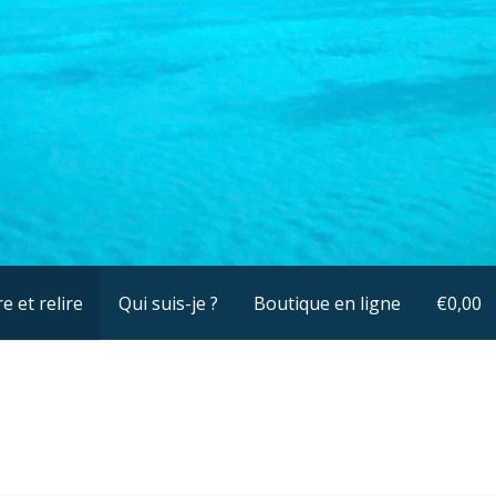
e et relire
Qui suis-je ?
Boutique en ligne
€
0,00