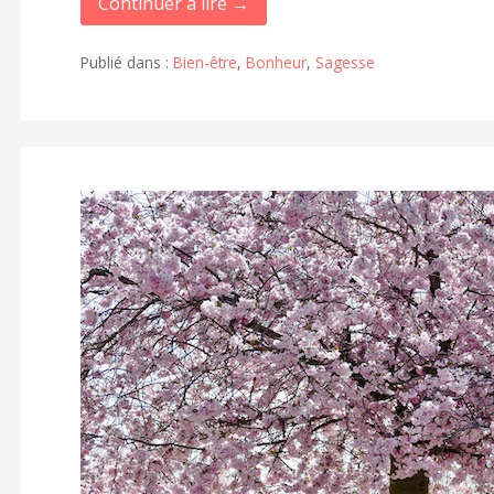
Continuer à lire →
Publié dans :
Bien-être
,
Bonheur
,
Sagesse