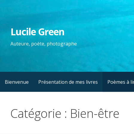
Passer
au
contenu
Lucile Green
Auteure, poète, photographe
Bienvenue
Présentation de mes livres
Poèmes à lir
Catégorie : Bien-être